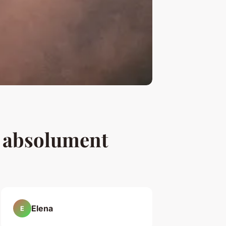
r absolument
Elena
E