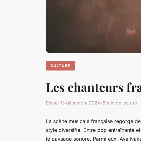
CULTURE
Les chanteurs fr
Elena
•
13 décembre 2024
•
8 min de lecture
La scène musicale française regorge de 
style diversifié. Entre pop entraînante e
le paysage sonore. Parmi eux, Aya Naka