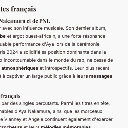
tes français
a Nakamura et de PNL
avec son influence musicale. Son dernier album,
abe
et argot ouest-africain, a une forte résonance
quable performance d'Aya lors de la cérémonie
s 2024 a solidifié sa position dominante dans la
duo incontournable dans le monde du rap, ne cesse de
 atmosphériques
et introspectifs. Leur plus récent
 à captiver un large public grâce à
leurs messages
 français
ar des singles percutants. Parmi les titres en tête,
rnables d'Aya Nakamura, ainsi que les morceaux
 Vianney et Angèle continuent également d'exercer
ccrocheurs
et leurs
mélodies mémorables
.