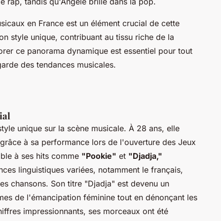
 rap, tandis qu'Angèle brille dans la pop.
musicaux en France est un élément crucial de cette
n style unique, contribuant au tissu riche de la
orer ce panorama dynamique est essentiel pour tout
garde des tendances musicales.
ial
yle unique sur la scène musicale. À 28 ans, elle
râce à sa performance lors de l'ouverture des Jeux
able à ses hits comme
"Pookie"
et
"Djadja,"
ces linguistiques variées, notamment le français,
 ses chansons. Son titre "Djadja" est devenu un
es de l'émancipation féminine tout en dénonçant les
ffres impressionnants, ses morceaux ont été