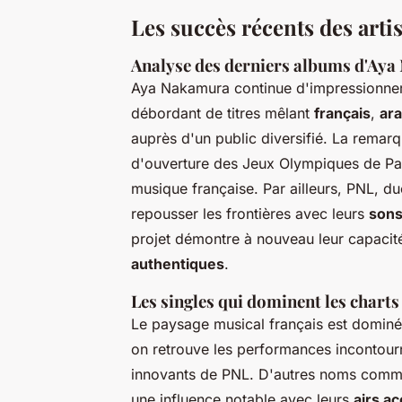
Les succès récents des artis
Analyse des derniers albums d'Ay
Aya Nakamura continue d'impressionner 
débordant de titres mêlant
français
,
ar
auprès d'un public diversifié. La remar
d'ouverture des Jeux Olympiques de Pari
musique française. Par ailleurs, PNL, 
repousser les frontières avec leurs
sons
projet démontre à nouveau leur capacité
authentiques
.
Les singles qui dominent les charts
Le paysage musical français est dominé p
on retrouve les performances incontou
innovants de PNL. D'autres noms comme
une influence notable avec leurs
airs a